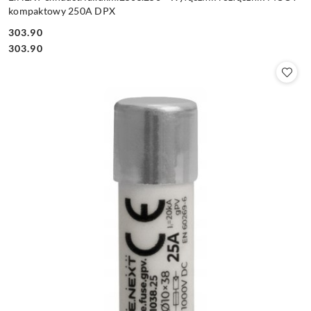
kompaktowy 250A DPX
303.90
Cena:
Cena:
303.90