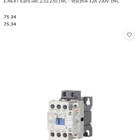
E.NEXT e.pro.ukc.2.32.230.1NC - Stycznik 32A 230V 1NC
75.34
Cena:
Cena:
75.34