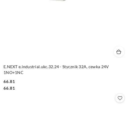
E.NEXT e.industrial.ukc.32.24 - Stycznik 32A, cewka 24V
1NO+1NC
66.81
Cena:
Cena:
66.81