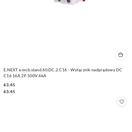
E.NEXT e.mcb.stand.60.DC.2.C16 - Wyłącznik nadprądowy DC
C16 16A 2P 500V 6kA
63.45
Cena:
Cena:
63.45