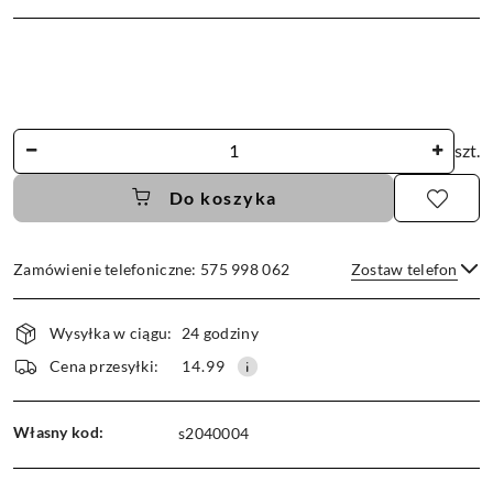
Ilość
szt.
Do koszyka
Zamówienie telefoniczne: 575 998 062
Zostaw telefon
Dostępność
Wysyłka w ciągu:
24 godziny
i
dostawa
Wyślij
Cena przesyłki:
14.99
Własny kod:
s2040004