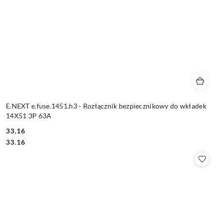
E.NEXT e.fuse.1451.h3 - Rozłącznik bezpiecznikowy do wkładek
14X51 3P 63A
33.16
Cena:
Cena:
33.16