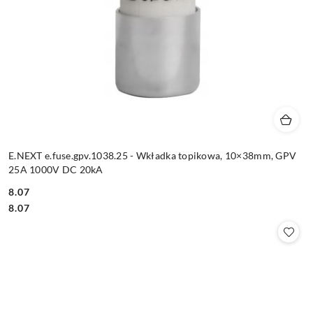
E.NEXT e.fuse.gpv.1038.25 - Wkładka topikowa, 10×38mm, GPV
25A 1000V DC 20kA
8.07
Cena:
Cena:
8.07