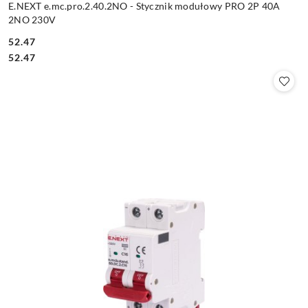
E.NEXT e.mc.pro.2.40.2NO - Stycznik modułowy PRO 2P 40A
2NO 230V
52.47
Cena:
Cena:
52.47