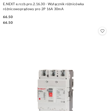
E.NEXT e.rccb.pro.2.16.30 - Wyłącznik różnicówka
różnicowoprądowy pro 2P 16A 30mA
66.50
Cena:
Cena:
66.50