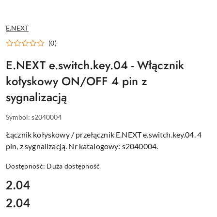
NAZWA
E.NEXT
PRODUCENTA:
(0)
E.NEXT e.switch.key.04 - Włącznik
kołyskowy ON/OFF 4 pin z
sygnalizacją
Symbol:
s2040004
Łącznik kołyskowy / przełącznik E.NEXT e.switch.key.04. 4
pin, z sygnalizacją. Nr katalogowy: s2040004.
Dostępność:
Duża dostępność
cena:
2.04
2.04
Cena: