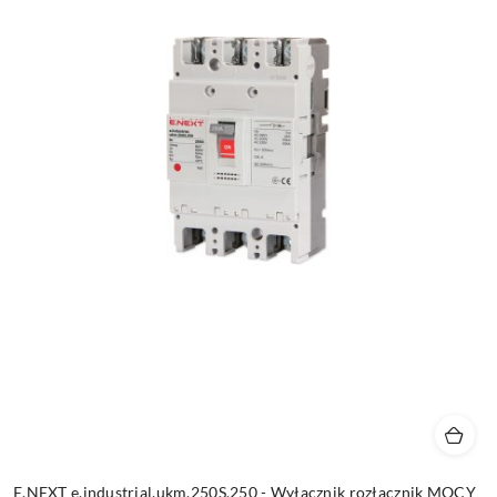
E.NEXT e.industrial.ukm.250S.250 - Wyłącznik rozłącznik MOCY