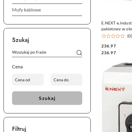
Mufy kablowe
E.NEXT e.industr
pakietowy w ob
(0
Szukaj
236.97
Cena:
Cena:
236.97
Cena
Szukaj
Filtruj