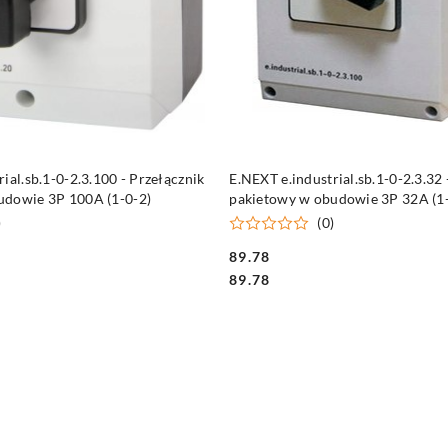
DO KOSZYKA
DO KOSZYKA
ial.sb.1-0-2.3.100 - Przełącznik
E.NEXT e.industrial.sb.1-0-2.3.32 
udowie 3P 100A (1-0-2)
pakietowy w obudowie 3P 32A (1-
)
(0)
89.78
Cena:
Cena:
89.78