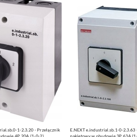
DO KOSZYKA
DO KOSZYKA
ial.sb.0-1-2.3.20 - Przełącznik
E.NEXT e.industrial.sb.1-0-2.3.63 
udowie 4P 20A (1-0-2)
pakietowy w obudowie 3P 63A (1-