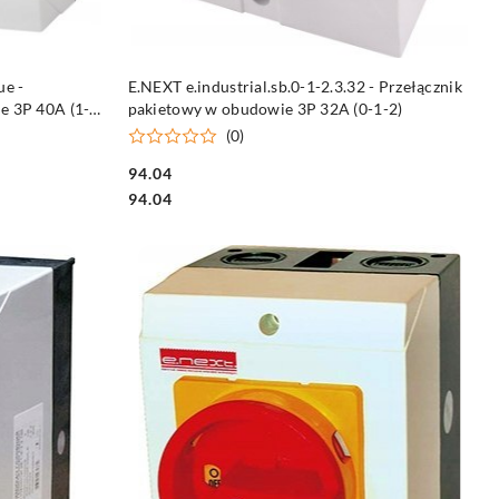
DO KOSZYKA
ue -
E.NEXT e.industrial.sb.0-1-2.3.32 - Przełącznik
e 3P 40A (1-
pakietowy w obudowie 3P 32A (0-1-2)
(0)
94.04
Cena:
Cena:
94.04