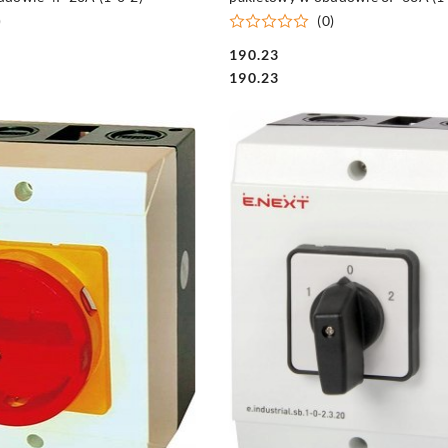
)
(0)
190.23
Cena:
Cena:
190.23