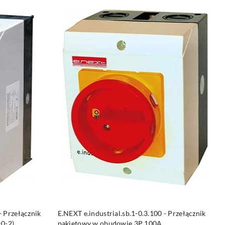
DO KOSZYKA
- Przełącznik
E.NEXT e.industrial.sb.1-0.3.100 - Przełącznik
0-2)
pakietowy w obudowie 3P 100A