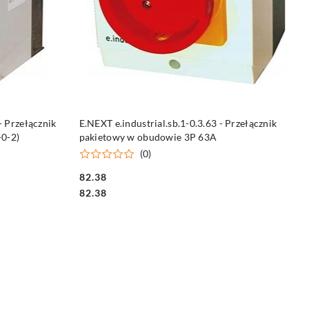
DO KOSZYKA
- Przełącznik
E.NEXT e.industrial.sb.1-0.3.63 - Przełącznik
0-2)
pakietowy w obudowie 3P 63A
(0)
82.38
Cena:
Cena:
82.38