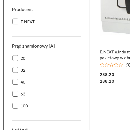
Producent
Producent:
E.NEXT
Prąd znamionowy [A]
E.NEXT e.industr
pakietowy w ob
Prąd
20
znamionowy
(0
Prąd
[A]:
32
288.20
znamionowy
Cena:
Cena:
288.20
Prąd
[A]:
40
znamionowy
Prąd
[A]:
63
znamionowy
Prąd
[A]:
100
znamionowy
[A]:
Ilość pól