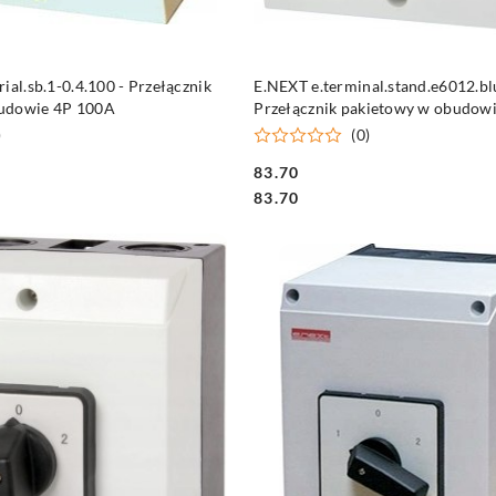
DO KOSZYKA
DO KOSZYKA
ial.sb.1-0.4.100 - Przełącznik
E.NEXT e.terminal.stand.e6012.bl
udowie 4P 100A
Przełącznik pakietowy w obudowi
0-2)
)
(0)
83.70
Cena:
Cena:
83.70