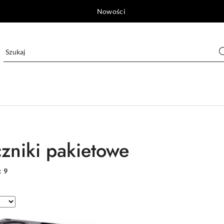
Nowości
czniki pakietowe
:
9