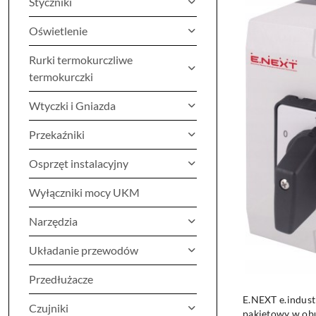
Styczniki
Najnowsze.
Oświetlenie
Rurki termokurczliwe
termokurczki
Wtyczki i Gniazda
Przekaźniki
Osprzęt instalacyjny
Wyłączniki mocy UKM
Narzędzia
Układanie przewodów
Przedłużacze
E.NEXT e.industr
Czujniki
pakietowy w ob