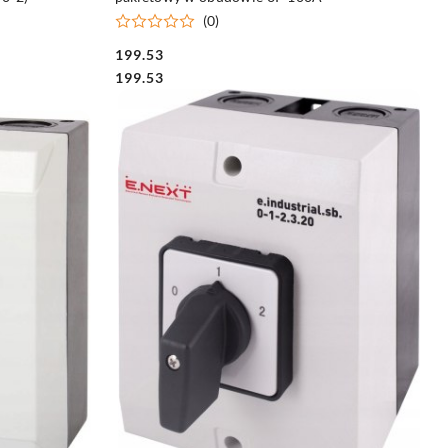
(0)
199.53
Cena:
Cena:
199.53