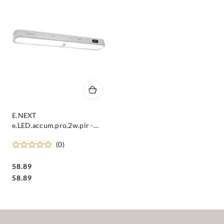
E.NEXT
e.LED.accum.pro.2w.pir -
Lampa świetlówka LED z
(0)
czujnikiem ruchu
podszafkowa/do szafy aku
6000k 2W
58.89
Cena:
Cena:
58.89