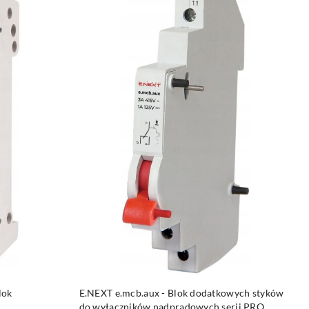
DO KOSZYKA
lok
E.NEXT e.mcb.aux - Blok dodatkowych styków
do wyłączników nadprądowych serii PRO