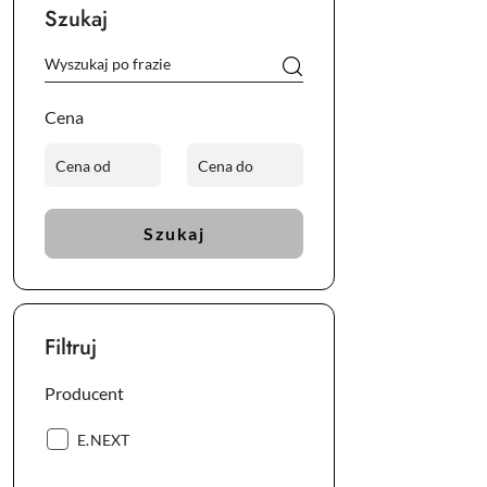
Szukaj
Cena
Szukaj
Filtruj
Producent
Producent:
E.NEXT