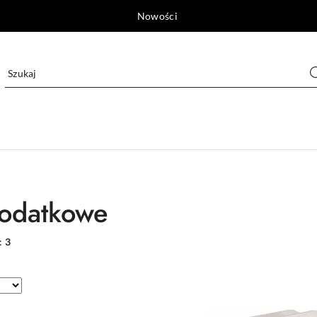
Nowości
dodatkowe
:
3