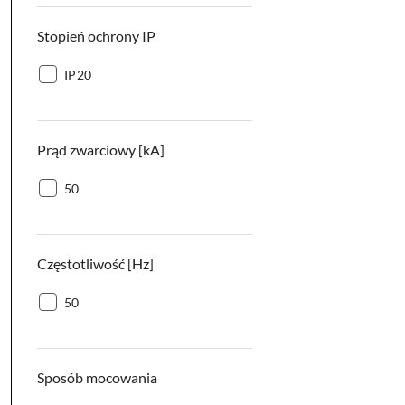
Stopień ochrony IP
Stopień
IP20
ochrony
IP:
Prąd zwarciowy [kA]
Prąd
50
zwarciowy
[kA]:
Częstotliwość [Hz]
Częstotliwość
50
[Hz]:
Sposób mocowania