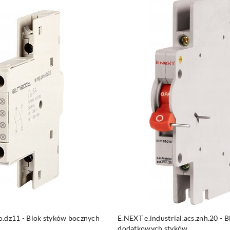
DO KOSZYKA
DO KOSZYKA
.dz11 - Blok styków bocznych
E.NEXT e.industrial.acs.znh.20 - B
dodatkowych styków