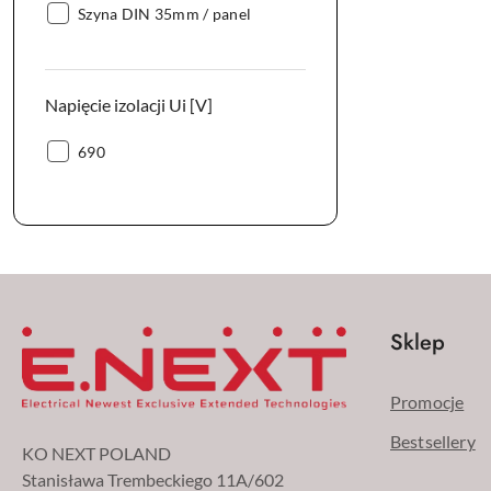
Sposób
Szyna DIN 35mm / panel
mocowania:
Napięcie izolacji Ui [V]
Napięcie
690
izolacji
Ui
[V]:
Sklep
Promocje
Bestsellery
KO NEXT POLAND
Stanisława Trembeckiego 11A/602