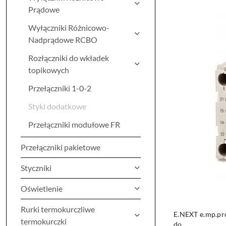
Najnowsze.
Prądowe
Wyłączniki Różnicowo-
Nadprądowe RCBO
Rozłączniki do wkładek
topikowych
Przełączniki 1-0-2
Styki dodatkowe
Przełączniki modułowe FR
Przełączniki pakietowe
Styczniki
Oświetlenie
Rurki termokurczliwe
E.NEXT e.mp.pro
termokurczki
do