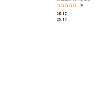
)
(0)
25.17
Cena:
Cena:
25.17