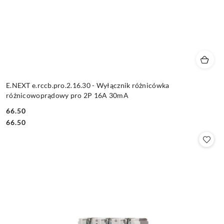
E.NEXT e.rccb.pro.2.16.30 - Wyłącznik różnicówka
różnicowoprądowy pro 2P 16A 30mA
66.50
Cena:
Cena:
66.50