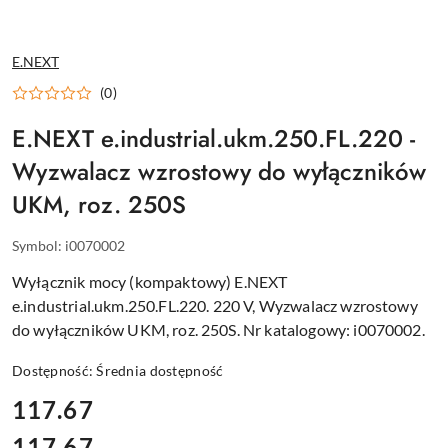
NAZWA
E.NEXT
PRODUCENTA:
(0)
E.NEXT e.industrial.ukm.250.FL.220 -
Wyzwalacz wzrostowy do wyłączników
UKM, roz. 250S
Symbol:
i0070002
Wyłącznik mocy (kompaktowy) E.NEXT
e.industrial.ukm.250.FL.220. 220 V, Wyzwalacz wzrostowy
do wyłączników UKM, roz. 250S. Nr katalogowy: i0070002.
Dostępność:
Średnia dostępność
cena:
117.67
117.67
Cena: