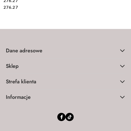
276.27
Cena:
Cena:
276.27
Dane adresowe
Sklep
Strefa klienta
Informacje