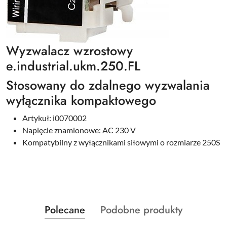
Wyzwalacz wzrostowy
e.industrial.ukm.250.FL
Stosowany do zdalnego wyzwalania
wyłącznika kompaktowego
Artykuł: i0070002
Napięcie znamionowe: AC 230 V
Kompatybilny z wyłącznikami siłowymi o rozmiarze 250S
Produkty
Produkty
Polecane
Podobne produkty
Pomiń karuzelę produktów
o
o