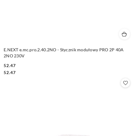
E.NEXT e.mc.pro.2.40.2NO - Stycznik modułowy PRO 2P 40A
2NO 230V
52.47
Cena:
Cena:
52.47