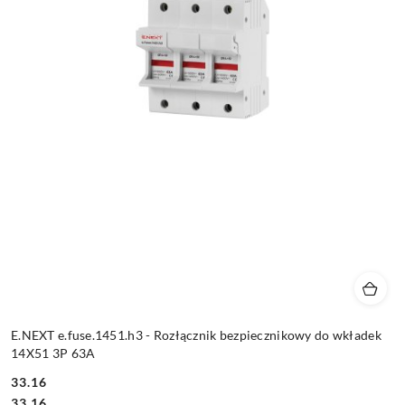
E.NEXT e.fuse.1451.h3 - Rozłącznik bezpiecznikowy do wkładek
14X51 3P 63A
33.16
Cena:
Cena:
33.16