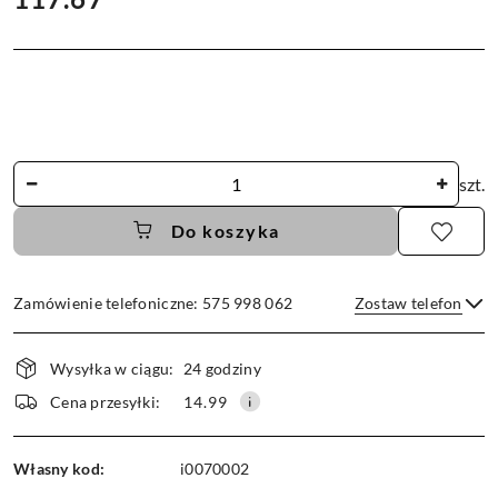
Ilość
szt.
Do koszyka
Zamówienie telefoniczne: 575 998 062
Zostaw telefon
Dostępność
Wysyłka w ciągu:
24 godziny
i
dostawa
Wyślij
Cena przesyłki:
14.99
Własny kod:
i0070002